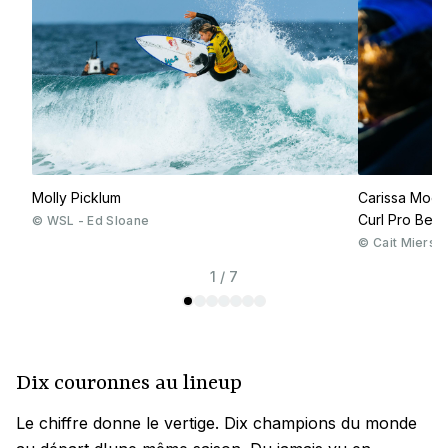
Molly Picklum
Carissa Moor
Curl Pro Bell
©
WSL - Ed Sloane
©
Cait Miers
1 / 7
Dix couronnes au lineup
Le chiffre donne le vertige. Dix champions du monde