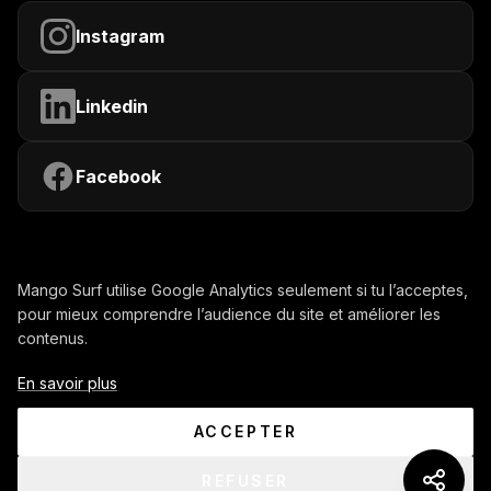
Instagram
Linkedin
Facebook
Mango Surf utilise Google Analytics seulement si tu l’acceptes,
pour mieux comprendre l’audience du site et améliorer les
contenus.
Contactez-nous
Mentions légales
En savoir plus
Confidentialité
CGU
ACCEPTER
Gérer mes cookies
© 2026 www.mango-surf.com.
REFUSER