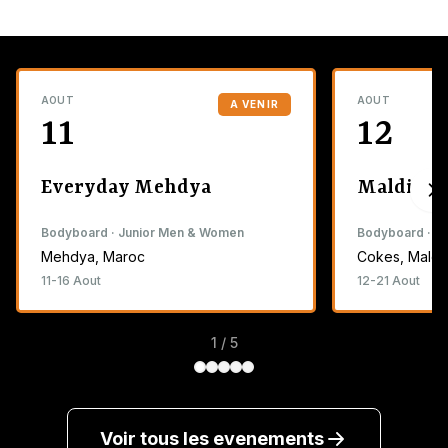
AOUT
AOUT
A VENIR
11
12
Everyday Mehdya
Maldives 
Bodyboard · Junior Men & Women
Bodyboard · 
Mehdya, Maroc
Cokes, Maldi
11-16 Aout
12-21 Aout
1 / 5
Voir tous les evenements