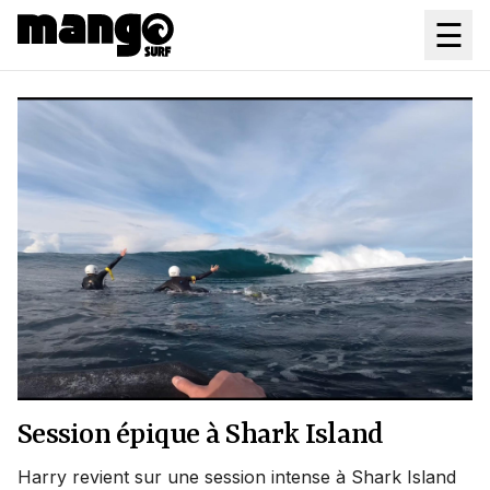
Aller au contenu principal
☰
L'actualite du Bodyboard
Session épique à Shark Island
Harry revient sur une session intense à Shark Island