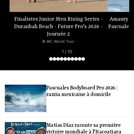
Finalistes Junior Men Rising Series -
Amaury La
Duranbah Beach - Future Pro's 2026 -
Pascuales 
Journée 2
©
IBC World Tour
1 / 10
Pascuales Bodyboard Pro 2026 :
razzia mexicaine à domicile
Matías Díaz raconte sa première
victoire mondiale à l'Itacoatiara