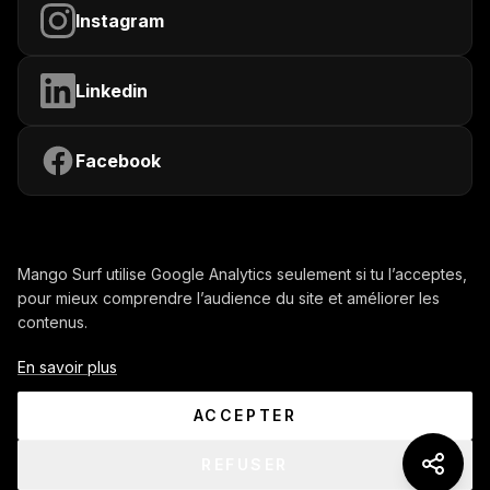
Instagram
Linkedin
Facebook
Mango Surf utilise Google Analytics seulement si tu l’acceptes,
pour mieux comprendre l’audience du site et améliorer les
contenus.
Contactez-nous
Mentions légales
En savoir plus
Confidentialité
CGU
ACCEPTER
Gérer mes cookies
© 2026 www.mango-surf.com.
REFUSER
(re)construit avec ♥️ en Normandie.