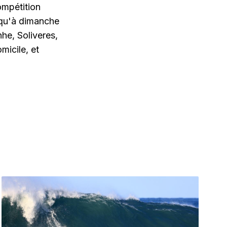
ompétition
usqu'à dimanche
he, Soliveres,
micile, et