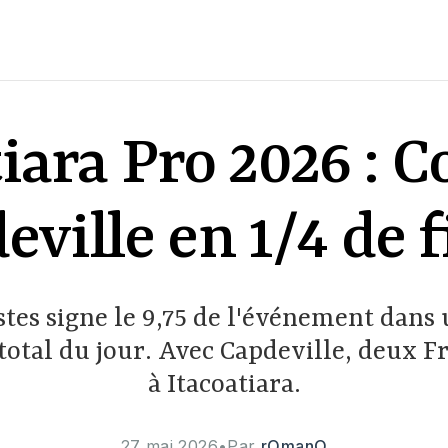
iara Pro 2026 : C
eville en 1/4 de f
stes signe le 9,75 de l'événement dans 
total du jour. Avec Capdeville, deux Fr
à Itacoatiara.
27 mai 2026
•
Par
rOmanO