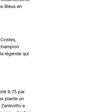
les Bleus en
 Costes,
 champion
 la légende qui
oté 9,75 par
es plante un
. Zaninotto a