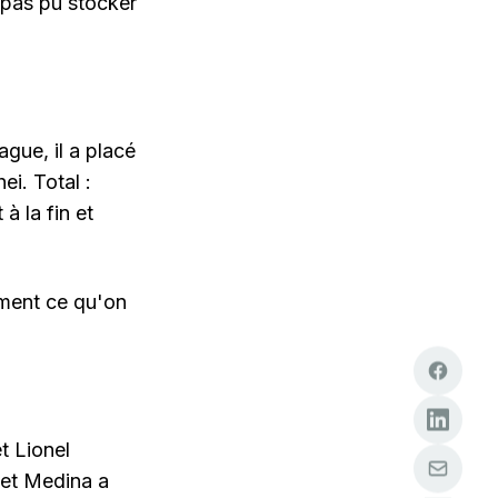
a pas pu stocker
gue, il a placé
ei. Total :
à la fin et
ement ce qu'on
t Lionel
 et Medina a