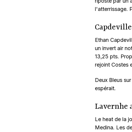
riposté par un 
l'atterrissage.
Capdeville,
Ethan Capdevill
un invert air n
13,25 pts. Prop
rejoint Costes e
Deux Bleus sur 
espérait.
Lavernhe 
Le heat de la j
Medina. Les de