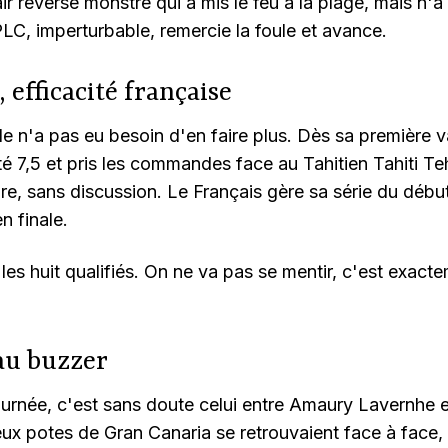
air reverse monstre qui a mis le feu à la plage, mais n'
 PLC, imperturbable, remercie la foule et avance.
 efficacité française
e n'a pas eu besoin d'en faire plus. Dès sa première va
oté 7,5 et pris les commandes face au Tahitien Tahiti Teh
re, sans discussion. Le Français gère sa série du début 
n finale.
les huit qualifiés. On ne va pas se mentir, c'est exact
au buzzer
ournée, c'est sans doute celui entre Amaury Lavernhe e
ux potes de Gran Canaria se retrouvaient face à face,