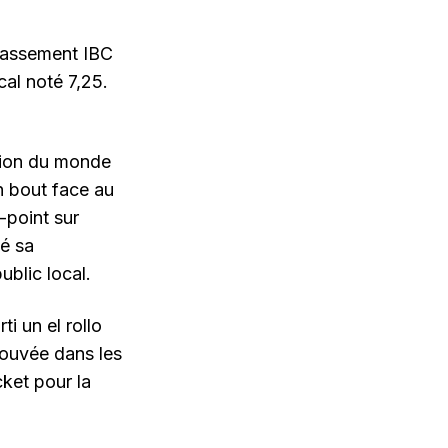
classement IBC
cal noté 7,25.
mpion du monde
n bout face au
-point sur
é sa
ublic local.
i un el rollo
trouvée dans les
cket pour la