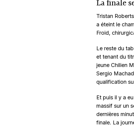
La finale s
Tristan Roberts
a éteint le cha
Froid, chirurgi
Le reste du ta
et tenant du ti
jeune Chilien M
Sergio Machado
qualification s
Et puis il y a e
massif sur un s
dernières minute
finale. La jour