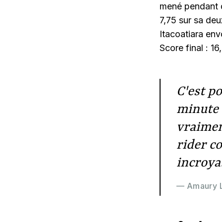
mené pendant qu
7,75 sur sa deu
Itacoatiara env
Score final : 1
C'est p
minute d
vraiment
rider c
incroya
— Amaury 