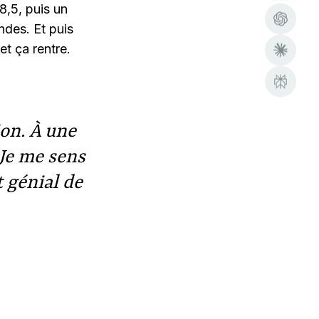
8,5, puis un
ndes. Et puis
et ça rentre.
ion. À une
. Je me sens
t génial de