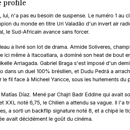
e profile
, lui, n'a pas eu besoin de suspense. Le numéro 1 au 
mpion du monde en titre Uri Valadão d'un invert air radi
cal, le Sud-Africain avance sans forcer.
bleau a livré son lot de drama. Armide Soliveres, cha
tre ici même à Itacoatiara, a dominé son heat de bout e
ikelle Arriagada. Gabriel Braga s'est imposé d'un demi
 dans un duel 100% brésilien, et Dudu Pedrá a arrach
ur le fil face à Micheel Yancce, sous les hurlements du p
u Matías Díaz. Mené par Chajri Badr Eddine qui avait sort
et XXL noté 6,75, le Chilien a attendu sa vague. Il l'a 
s, a sorti un backflip signature noté 8, et a chipé le ti
née avait décidément le goût du cinéma.