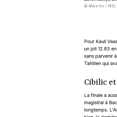
©
Mike Ito / WSL
Pour Kauli Vaa
un joli 12.83 
sans parvenir à
Tahitien qui ava
Cibilic e
La finale a aus
magistral à Ba
longtemps. L'A