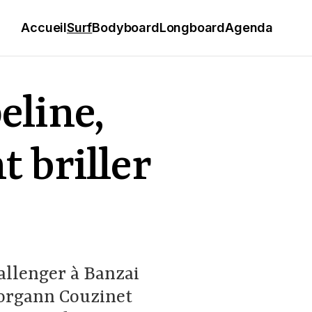
Accueil
Surf
Bodyboard
Longboard
Agenda
eline,
t briller
allenger à Banzai
 Jorgann Couzinet