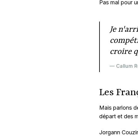
Pas mal pour un
Je n'arr
compéti
croire q
— Callum 
Les Fran
Mais parlons de
départ et des m
Jorgann Couzine