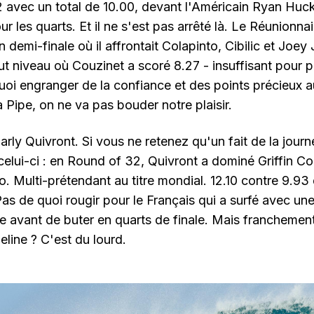
 avec un total de 10.00, devant l'Américain Ryan Huc
ur les quarts. Et il ne s'est pas arrêté là. Le Réunionna
 demi-finale où il affrontait Colapinto, Cibilic et Joe
ut niveau où Couzinet a scoré 8.27 - insuffisant pour p
uoi engranger de la confiance et des points précieux 
à Pipe, on ne va pas bouder notre plaisir.
Charly Quivront. Si vous ne retenez qu'un fait de la jour
 celui-ci : en Round of 32, Quivront a dominé Griffin Col
to. Multi-prétendant au titre mondial. 12.10 contre 9.9
as de quoi rougir pour le Français qui a surfé avec un
 avant de buter en quarts de finale. Mais franchement
eline ? C'est du lourd.