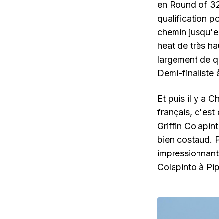
en Round of 32
qualification po
chemin jusqu'en
heat de très ha
largement de q
Demi-finaliste 
Et puis il y a 
français, c'est
Griffin Colapin
bien costaud. P
impressionnante
Colapinto à Pip