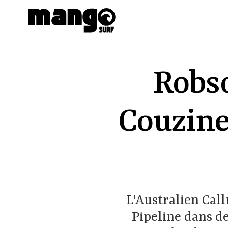
Aller au contenu principal
Robso
Couzinet
L'Australien Cal
Pipeline dans de