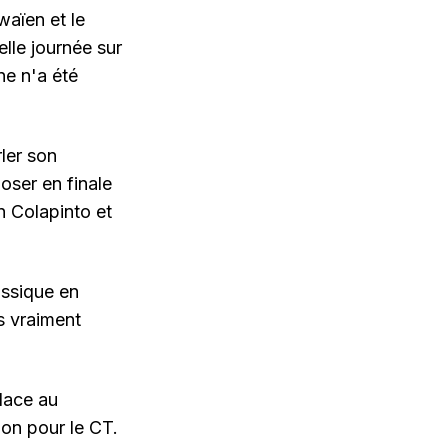
waïen et le
elle journée sur
ne n'a été
rler son
oser en finale
in Colapinto et
assique en
rs vraiment
place au
ion pour le CT.