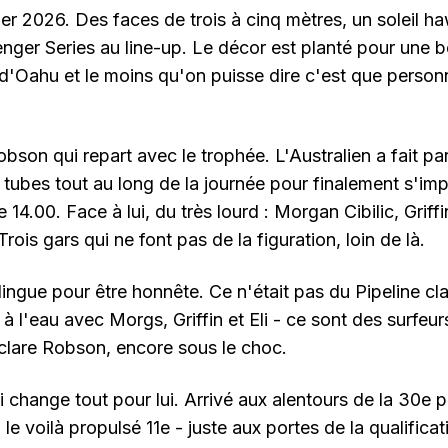
rier 2026. Des faces de trois à cinq mètres, un soleil ha
enger Series au line-up. Le décor est planté pour une b
d'Oahu et le moins qu'on puisse dire c'est que person
bson qui repart avec le trophée. L'Australien a fait pa
tubes tout au long de la journée pour finalement s'imp
 14.00. Face à lui, du très lourd : Morgan Cibilic, Griff
ois gars qui ne font pas de la figuration, loin de là.
ingue pour être honnête. Ce n'était pas du Pipeline cl
e à l'eau avec Morgs, Griffin et Eli - ce sont des surfeu
éclare Robson, encore sous le choc.
i change tout pour lui. Arrivé aux alentours de la 30e 
le voilà propulsé 11e - juste aux portes de la qualificat