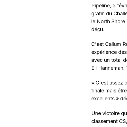
Pipeline, 5 fév
gratin du Chall
le North Shore 
déçu.
C'est Callum Ro
expérience des 
avec un total de
Eli Hanneman. Tr
« C'est assez d
finale mais êtr
excellents » d
Une victoire qu
classement CS, 