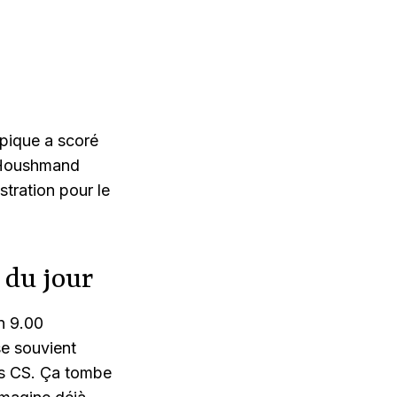
©
Mike Ito / WSL
mpique a scoré
e Houshmand
stration pour le
 du jour
un 9.00
se souvient
es CS. Ça tombe