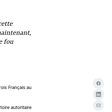
cette
maintenant,
e fou
rois Français au
oire autoritaire