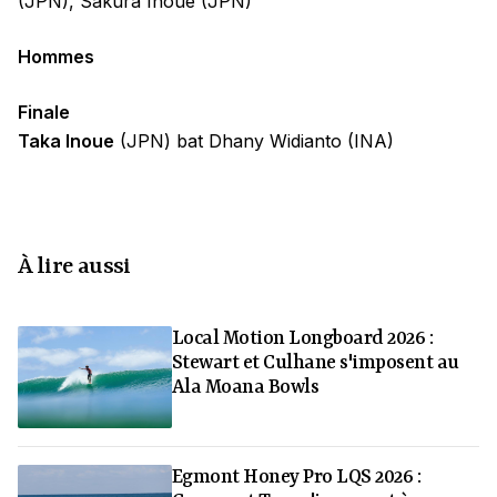
(JPN), Sakura Inoue (JPN)
Hommes
Finale
Taka Inoue
(JPN) bat Dhany Widianto (INA)
À lire aussi
Local Motion Longboard 2026 :
Stewart et Culhane s'imposent au
Ala Moana Bowls
Egmont Honey Pro LQS 2026 :