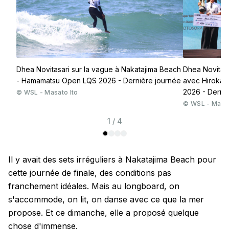
Dhea Novitasari sur la vague à Nakatajima Beach
Dhea Novitasa
- Hamamatsu Open LQS 2026 - Dernière journée
avec Hiroka
2026 - Derni
©
WSL - Masato Ito
©
WSL - Masat
1 / 4
Il y avait des sets irréguliers à Nakatajima Beach pour
cette journée de finale, des conditions pas
franchement idéales. Mais au longboard, on
s'accommode, on lit, on danse avec ce que la mer
propose. Et ce dimanche, elle a proposé quelque
chose d'immense.