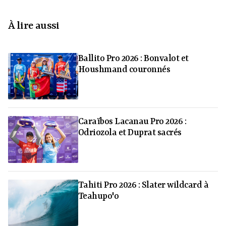
À lire aussi
Ballito Pro 2026 : Bonvalot et
Houshmand couronnés
Caraïbos Lacanau Pro 2026 :
Odriozola et Duprat sacrés
Tahiti Pro 2026 : Slater wildcard à
Teahupo'o