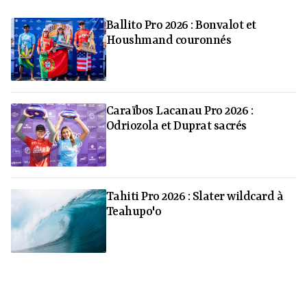
Ballito Pro 2026 : Bonvalot et
Houshmand couronnés
Caraïbos Lacanau Pro 2026 :
Odriozola et Duprat sacrés
Tahiti Pro 2026 : Slater wildcard à
Teahupo'o